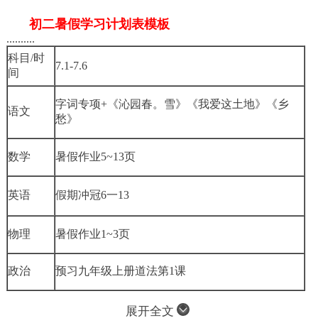
初二暑假学习计划表模板
..........
科目/时
7.1-7.6
间
字词专项+《沁园春。雪》《我爱这土地》《乡
语文
愁》
数学
暑假作业5~13页
英语
假期冲冠6一13
物理
暑假作业1~3页
政治
预习九年级上册道法第1课
展开全文