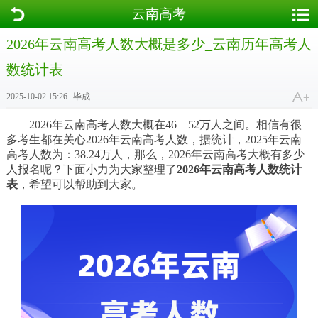
云南高考
2026年云南高考人数大概是多少_云南历年高考人
数统计表
2025-10-02 15:26
毕成
2026年云南高考人数大概在46—52万人之间。相信有很
多考生都在关心2026年云南高考人数，据统计，2025年云南
高考人数为：38.24万人，那么，2026年云南高考大概有多少
人报名呢？下面小力为大家整理了
2026年云南高考人数统计
表
，希望可以帮助到大家。