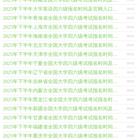
2025年下半年大学英语四六级报名时间及官网入口一览表
09-05
2025年下半年青海省全国大学四六级考试报名时间及入口
09-05
2025年下半年上海市全国大学四六级考试报名时间及入口
09-05
2025年下半年海南省全国大学四六级考试报名时间及入口
09-05
2025年下半年北京市全国大学四六级考试报名时间及入口
09-05
2025年下半年天津市全国大学四六级考试报名时间及入口
09-05
2025年下半年宁夏全国大学四六级考试报名时间及入口
09-05
2025年下半年辽宁省全国大学四六级考试报名时间及入口
09-05
2025年下半年吉林省全国大学四六级考试报名时间及入口
09-05
2025年下半年内蒙古全国大学四六级考试报名时间及入口
09-05
2025年下半年黑龙江省全国大学四六级考试报名时间及入口
09-05
2025年下半年新疆全国大学四六级考试报名时间及入口
09-05
2025年下半年甘肃省全国大学四六级考试报名时间及入口
09-05
2025年下半年福建省全国大学四六级考试报名时间及入口
09-05
2025年下半年重庆市全国大学四六级考试报名时间及入口
09-05