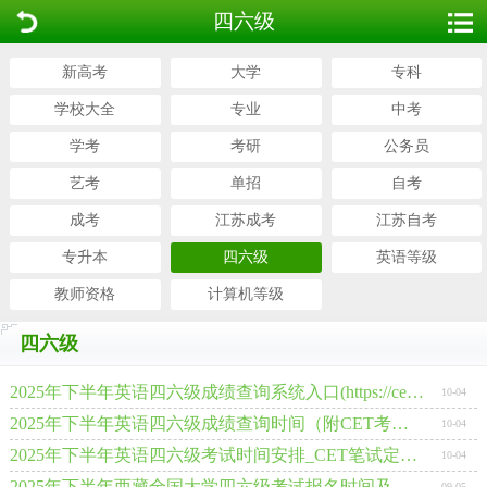
四六级
新高考
大学
专科
学校大全
专业
中考
学考
考研
公务员
艺考
单招
自考
成考
江苏成考
江苏自考
专升本
四六级
英语等级
教师资格
计算机等级
四六级
2025年下半年英语四六级成绩查询系统入口(https://cet.neea.edu.cn/)
10-04
2025年下半年英语四六级成绩查询时间（附CET考试成绩查询入口）
10-04
2025年下半年英语四六级考试时间安排_CET笔试定于12月13日
10-04
2025年下半年西藏全国大学四六级考试报名时间及入口
09-05