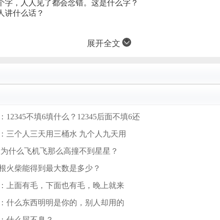
个字，人人见了都会念错。这是什么字？
人讲什么话？
展开全文
12345不填6填什么？12345后面不填6还
：三个人三天用三桶水 九个人九天用
:为什么飞机飞那么高撞不到星星？
动两根火柴能得到最大数是多少？
：上面有毛，下面也有毛，晚上就来
：什么东西明明是你的，别人却用的
：什么屎不臭？