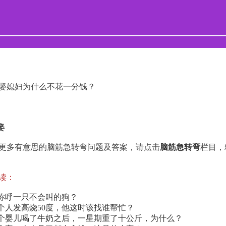
媳妇为什么不花一分钱？
娶
多有意思的脑筋急转弯问题及答案，请点击
脑筋急转弯
栏目，
读：
称呼一只不会叫的狗？
个人发高烧50度，他这时该找谁帮忙？
个婴儿喝了牛奶之后，一星期重了十公斤，为什么？