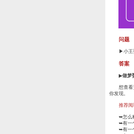
问题
▶小王娶
答案
▶
做梦
想查看更
你发现。
推荐阅
➥
怎么
➥
有一
➥
有一