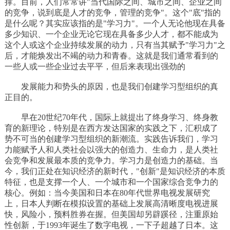
撑。目前，人们常常讲"当代国际之间、城市之间、企业之间
的竞争，说到底是人才的竞争，管理的竞争"。这个"底"指的
是什么呢？其实应该指的是"学习力"。一个人无论他现在具备
多少知识、一个企业无论它现在具备多少人才，都不能成为
这个人或这个企业持续发展的动力，只有当其赋予"学习力"之
后，才能焕发出不竭的动力和青春。这就是我们通常看到的
一些人或一些企业过去平平，但后来表现出强劲的
发展能力和势头的原因，也是我们创建学习型组织的真
正目的。
早在20世纪70年代，国际上就提出了终身学习、终身教
育的新理论，特别是在西方发达国家的实践之下，汇积成了
势不可当的创建学习型组织的新潮流。实践告诉我们，学习
力能赋予人和人类社会以强大的创造力、生命力，是人类社
会竞争和发展最本质的竞争力。学习力是创造力的基础。当
今，我们正处在知识经济的新时代，"创新"是知识经济的本质
特征，也是支撑一个人、一个城市和一个国家综合竞争力的
核心。例如：当今美国和日本在80年代世界电视发展研究
上，日本人判断在模拟设置的基础上发展高清晰度电视进展
快，风险小，预料胜券在握。但美国却另辟蹊径，注重原始
性创新，于1993年诞生了数字电视，一下子超越了日本。这