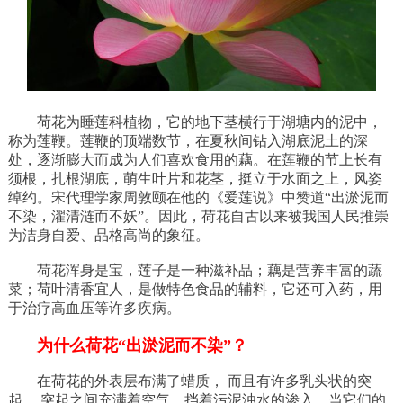
荷花为睡莲科植物，它的地下茎横行于湖塘内的泥中，
称为莲鞭。莲鞭的顶端数节，在夏秋间钻入湖底泥土的深
处，逐渐膨大而成为人们喜欢食用的藕。在莲鞭的节上长有
须根，扎根湖底，萌生叶片和花茎，挺立于水面之上，风姿
绰约。宋代理学家周敦颐在他的《爱莲说》中赞道“出淤泥而
不染，濯清涟而不妖”。因此，荷花自古以来被我国人民推崇
为洁身自爱、品格高尚的象征。
荷花浑身是宝，莲子是一种滋补品；藕是营养丰富的蔬
菜；荷叶清香宜人，是做特色食品的辅料，它还可入药，用
于治疗高血压等许多疾病。
为什么荷花“出淤泥而不染”？
在荷花的外表层布满了蜡质， 而且有许多乳头状的突
起， 突起之间充满着空气，挡着污泥浊水的渗入。当它们的