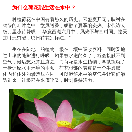
为什么荷花能生活在水中？
种植荷花在中国有着悠久的历史。它盛夏开花，映衬在
碧绿的叶片之中，微风送香，驱散了夏季的炎热。宋代诗人
杨万里咏诗赞叹：“毕竟西湖六月中，风光不与四时同。接天
莲叶无穷碧，映日荷花别样红。”
生在在陆地上的植物，根在土壤中吸收养料，同时又通
过土壤的缝隙进行呼吸，如果被水泡的久了，就会接触不到
空气，最后憋死并且腐烂，而荷花是水生植物，早就练就了
一身适应水里环境的本领，荷花根部的表皮是一个半透膜，
体内和体外的渗透压不同，可以溶解水中的空气并让它们渗
透进来，让根部在水底呼吸，时刻保持活力。