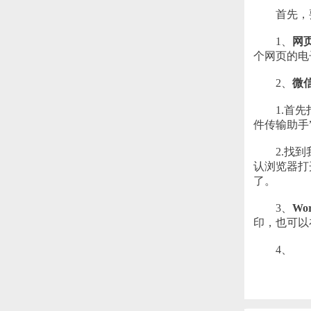
首先，要
1、
网
个网页的电
2、
微
1.首先打
件传输助手
2.找到我
认浏览器打
了。
3、
Wo
印，也可以在
4、