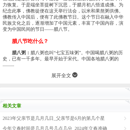
力恢复。于是端坐菩提树下沉思，于腊月初八悟道成佛。为
纪念此事，佛教徒便在这天举行法会，以米和果熬粥供佛。
佛教传入中国后，便有了此佛教节日。这个节日在融入中华
民族文化之后，逐渐增加了中国元素，丰富了中国内容，演
变为中国民间的节日——腊八节。
腊八节吃什么？
腊八粥：
腊八粥也叫“七宝五味粥”。中国喝腊八粥的历
史，已有一千多年。最早开始于宋代。中国各地腊八粥的
..........
展开全文
相关文章
2023年父亲节是几月几日_父亲节是6月的第几个星
今年立春时间是几月几号几点几分_2024年立春准确